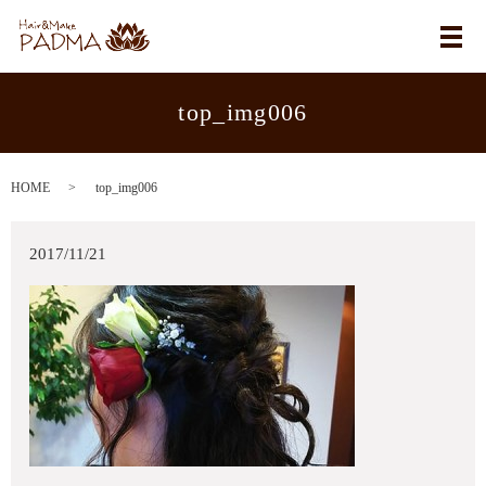
メ
top_img006
HOME
top_img006
2017/11/21