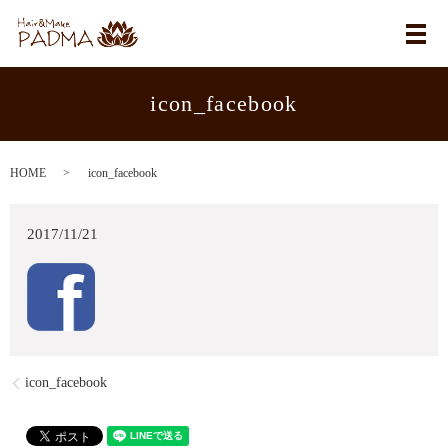
メ
icon_facebook
HOME
icon_facebook
2017/11/21
icon_facebook