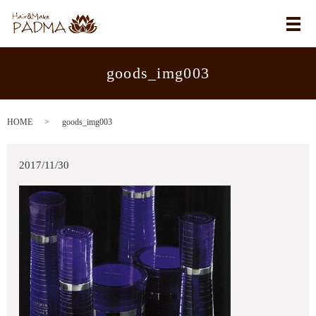
メ
goods_img003
HOME
goods_img003
2017/11/30